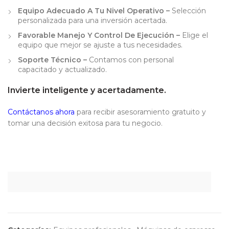
Equipo Adecuado A Tu Nivel Operativo –
Selección
personalizada para una inversión acertada.
Favorable Manejo Y Control De Ejecución –
Elige el
equipo que mejor se ajuste a tus necesidades.
Soporte Técnico –
Contamos con personal
capacitado y actualizado.
Invierte inteligente y acertadamente.
Contáctanos ahora
para recibir asesoramiento gratuito y
tomar una decisión exitosa para tu negocio.
z a a s f a as d a as a a a s d a s. f g y d f vyj r v b r re z a a
s f a as d a as a a a s d a s. f g y d f vyj r v b r re