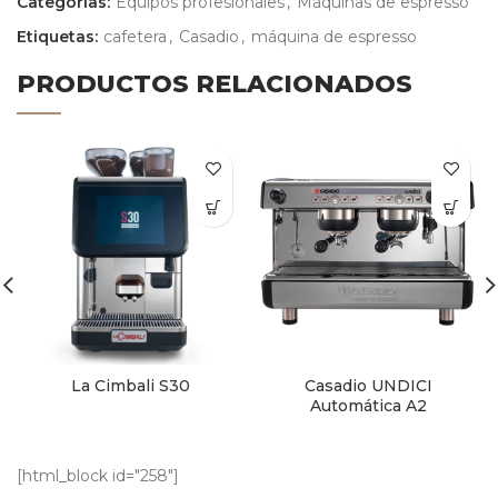
Categorías:
Equipos profesionales
,
Máquinas de espresso
Etiquetas:
cafetera
,
Casadio
,
máquina de espresso
PRODUCTOS RELACIONADOS
La Cimbali S30
Casadio UNDICI
Automática A2
[html_block id="258"]