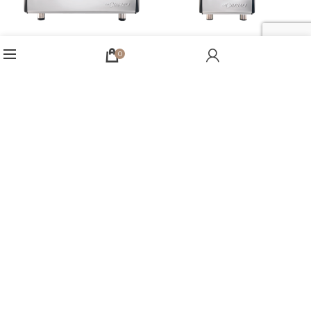
0
La Cimbali M26 BE C2
La Cimbali M26 DT1
Menu
My account
Cart
La Cimbali M26 DT2
La Cimbali M39 RE