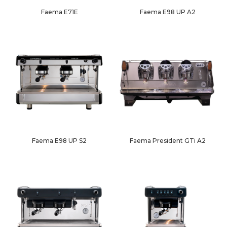
Faema E71E
Faema E98 UP A2
Faema President GTi A2
Faema E98 UP S2