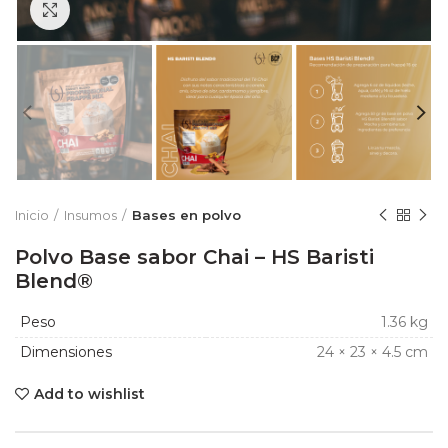
Click to enlarge
Inicio
Insumos
Bases en polvo
Polvo Base sabor Chai – HS Baristi
Blend®
Peso
1.36 kg
Dimensiones
24 × 23 × 4.5 cm
Add to wishlist